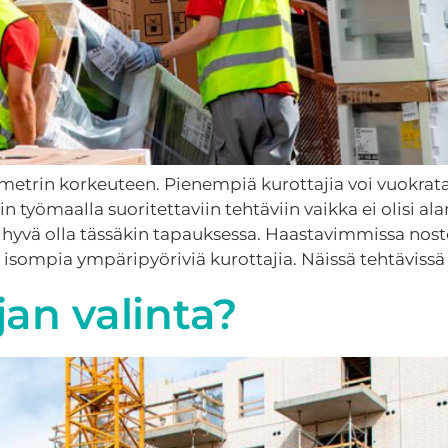
 metrin korkeuteen. Pienempiä kurottajia voi vuokrata j
in työmaalla suoritettaviin tehtäviin vaikka ei olisi 
 hyvä olla tässäkin tapauksessa. Haastavimmissa nosto
sompia ympäripyöriviä kurottajia. Näissä tehtävissä 
an valinta?