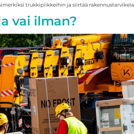
imerkiksi trukkipiikkeihin ja siirtää rakennustarvikelav
la vai ilman?