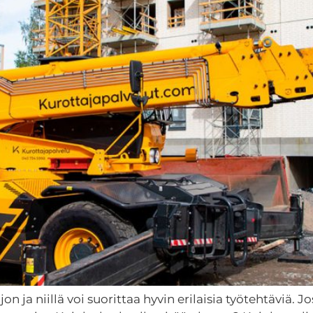
 ja niillä voi suorittaa hyvin erilaisia työtehtäviä. J