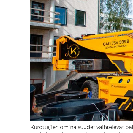
Kurottajien ominaisuudet vaihtelevat paljon