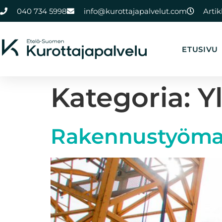
040 734 5998
info@kurottajapalvelut.com
Artik
ETUSIVU
Kategoria:
Y
Rakennustyömaa