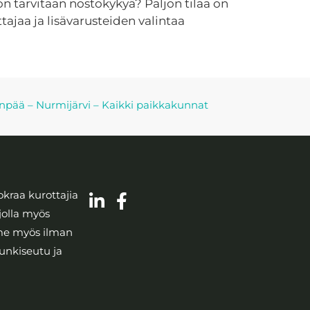
on tarvitaan nostokykyä? Paljon tilaa on
tajaa ja lisävarusteiden valintaa
enpää
–
Nurmijärvi
–
Kaikki paikkakunnat
kraa kurottajia
jolla myös
mme myös ilman
unkiseutu ja