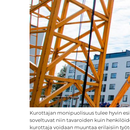
Kurottajan monipuolisuus tulee hyvin esiin
soveltuvat niin tavaroiden kuin henkilöide
kurottaja voidaan muuntaa erilaisiin työ