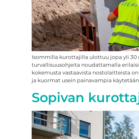
Isommilla kurottajilla ulottuu jopa yli 30
turvallisuusohjeita noudattamalla erilaisi
kokemusta vastaavista nostolaitteista on
ja kuormat usein painavampia käytetään i
Sopivan kurottaj