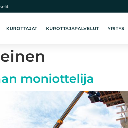
kelit
KUROTTAJAT
KUROTTAJAPALVELUT
YRITYS
leinen
n moniottelija