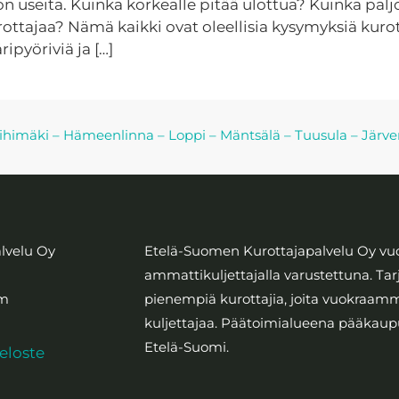
 on useita. Kuinka korkealle pitää ulottua? Kuinka palj
rottajaa? Nämä kaikki ovat oleellisia kysymyksiä kurot
ipyöriviä ja […]
ihimäki
–
Hämeenlinna
–
Loppi
–
Mäntsälä
–
Tuusula
–
Järv
lvelu Oy
Etelä-Suomen Kurottajapalvelu Oy vuo
ammattikuljettajalla varustettuna. Tar
om
pienempiä kurottajia, joita vuokraa
kuljettajaa. Päätoimialueena pääkaup
Etelä-Suomi.
seloste