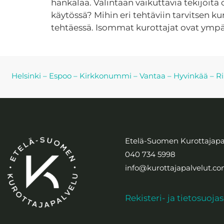
hankalaa. Valintaan vaikuttavia tekijöitä
käytössä? Mihin eri tehtäviin tarvitsen ku
tehtäessä. Isommat kurottajat ovat ympär
Helsinki
–
Espoo
–
Kirkkonummi
–
Vantaa
–
Hyvinkää
–
Ri
Etelä-Suomen Kurottajapa
040 734 5998
info@kurottajapalvelut.c
Rekisteri- ja tietosuoja