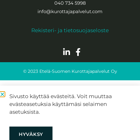
040 734 5998
info@kurottajapalvelut.com
Rekisteri- ja tietosuojaseloste
© 2023 Etelä-Suomen Kurottajapalvelut Oy
Sivusto käyttää evästeitä. Voit muuttaa
evästeasetuksia käyttämäsi selaimen
asetuksista.
HYVÄKSY