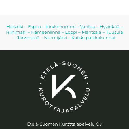
Helsinki
–
Espoo
–
Kirkkonummi
–
Vantaa
–
Hyvinkää
–
Riihimäki
–
Hämeenlinna
–
Loppi
–
Mäntsälä
–
Tuusula
–
Järvenpää
–
Nurmijärvi
–
Kaikki paikkakunnat
Etelä-Suomen Kurottajapalvelu Oy