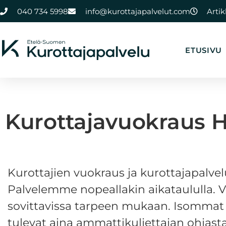
040 734 5998
info@kurottajapalvelut.com
Artik
ETUSIVU
Kurottajavuokraus 
Kurottajien vuokraus ja kurottajapalvelu
Palvelemme nopeallakin aikataululla. V
sovittavissa tarpeen mukaan. Isommat 
tulevat aina ammattikuljettajan ohjas