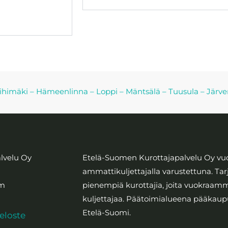
ihimäki
–
Hämeenlinna
–
Loppi
–
Mäntsälä
–
Tuusula
–
Järv
lvelu Oy
Etelä-Suomen Kurottajapalvelu Oy vuo
ammattikuljettajalla varustettuna. Tar
om
pienempiä kurottajia, joita vuokraa
kuljettajaa. Päätoimialueena pääkaup
Etelä-Suomi.
seloste