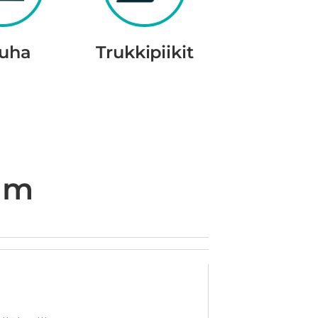
uha
Trukkipiikit
5 m