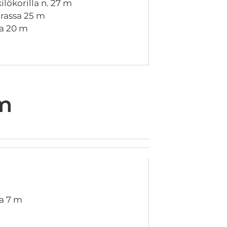
lökorilla n. 27 m
arassa 25 m
sa 20 m
 m
a 7 m