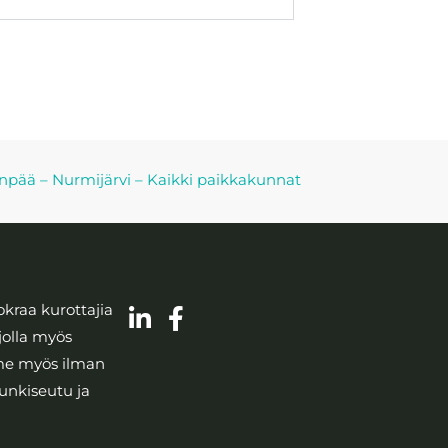
enpää
–
Nurmijärvi
–
Kaikki paikkakunnat
kraa kurottajia
jolla myös
mme myös ilman
unkiseutu ja