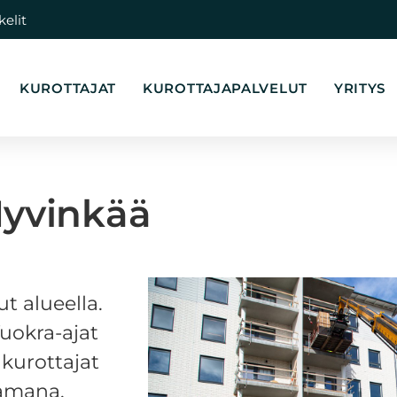
kelit
KUROTTAJAT
KUROTTAJAPALVELUT
YRITYS
Hyvinkää
t alueella.
uokra-ajat
kurottajat
tamana.