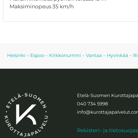
Maksiminopeus 35 km/h
Helsinki
–
Espoo
–
Kirkkonummi
–
Vantaa
–
Hyvinkää
–
Ri
Etelä-Suomen Kurottajapa
040 734 5998
info@kurottajapalvelut.c
Rekisteri- ja tietosuoja