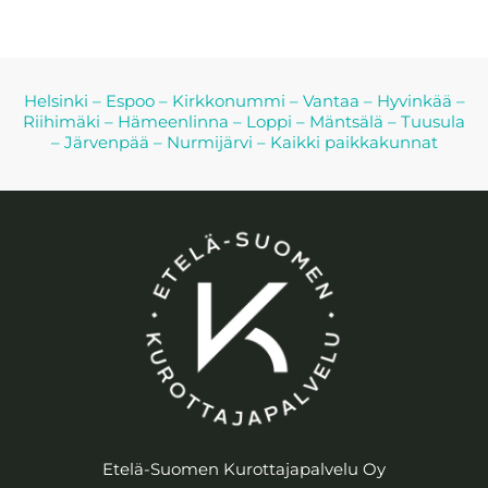
Helsinki
–
Espoo
–
Kirkkonummi
–
Vantaa
–
Hyvinkää
–
Riihimäki
–
Hämeenlinna
–
Loppi
–
Mäntsälä
–
Tuusula
–
Järvenpää
–
Nurmijärvi
–
Kaikki paikkakunnat
Etelä-Suomen Kurottajapalvelu Oy