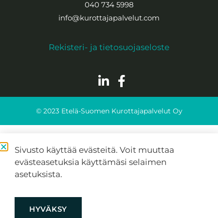
040 734 5998
info@kurottajapalvelut.com
Rekisteri- ja tietosuojaseloste
© 2023 Etelä-Suomen Kurottajapalvelut Oy
Sivusto käyttää evästeitä. Voit muuttaa
evästeasetuksia käyttämäsi selaimen
asetuksista.
HYVÄKSY